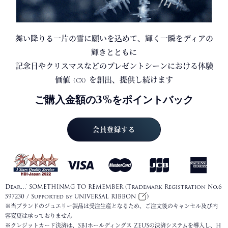
舞い降りる一片の雪に願いを込めて、輝く一瞬をディアの
輝きとともに
記念日
や
クリスマス
などのプレゼントシーンにおける体験
価値
を創出、提供し続けます
（CX）
ご購入金額の3%をポイントバック
会員登録する
Dear…® SOMETHINMG TO REMEMBER (Trademark Registration No.6
597230 / Supported by
UNIVERSAL RIBBON
)
※当ブランドのジュエリー製品は受注生産となるため、ご注文後のキャンセル及び内
容変更は承っておりません
※クレジットカード決済は、SBIホールディングス ZEUSの決済システムを導入し、H