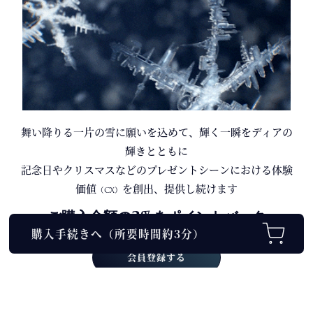
舞い降りる一片の雪に願いを込めて、輝く一瞬をディアの
輝きとともに
記念日
や
クリスマス
などのプレゼントシーンにおける体験
価値
を創出、提供し続けます
（CX）
ご購入金額の3%をポイントバック
会員登録する