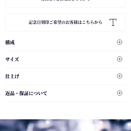
記念日刻印ご希望のお客様はこちらから
構成
男性用：DSV_N_000011(スクエア)
サイズ
ネックレストップ：SILVER925
チェーン：ダイヤモンドダスト仕様 / SILVER925
男性用：DSV_N_000011(スクエア)
仕上げ
ネックレストップ：横12mm / 縦12mm / 厚さ2.0mm
チェーン長さ：45cm
ダイヤモンドダスト チェーン
全体：鏡面仕上げ
チェーン幅：0.8mm
返品・保証について
チェーンタグ：Dear…®刻印 / 925刻印
0.8mm幅
チェーンタグ：横3.5mm / 縦5.0mm / 厚さ0.8mm
冬空に魔法がかかる奇蹟の時間
受注生産のため、ご注文後の返品・キャンセルは原則承っており
ません。配送中の事故で傷や破損が生じた場合、またご到着製品
がご注文の品と異なっていた場合は、送料当社負担にて返品を承
ります。