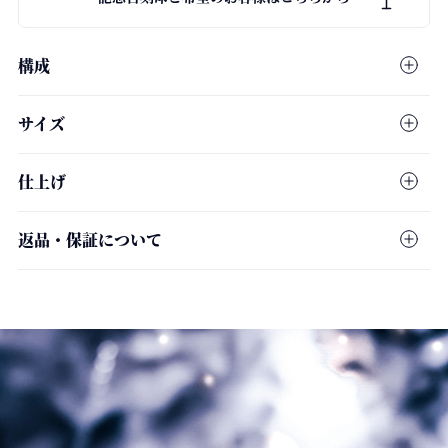
構成
ネックレストップ：8ARROWS 8HEARTS CZ(5Aランク/3mm)
サイズ
/ Dear…®スターリングシルバー
チェーン：ダイヤモンドダスト仕様 / Dear…®スターリングシル
ネックレストップ：横5.1mm / 縦9.6mm / 厚さ2.4mm
バー
仕上げ
8ARROWS 8HEARTS CZ：3mm
チェーン長さ：40cm
全体：シルバー999.9(純銀)コーティング
チェーン幅：0.8mm
返品・保証について
Dear…®スターリングシルバー
チェーンタグ： Dear…®刻印 / 925刻印
チェーンタグ：横3.5mm / 縦5.0mm / 厚さ0.8mm
SILVER999（純銀）コーティング
受注生産のため、ご注文後の返品・キャンセルは原則承っており
タイムレスなSILVERの輝きを
ません。配送中の事故で傷や破損が生じた場合、またご到着製品
がご注文の品と異なっていた場合は、送料当社負担にて返品を承
ります。
8ARROWS 8HEARTS CZ
なお、当ブランドのジュエリー製品は1年保証付きとなっており、
最上級輝度 5Aランク
ご使用中の破損等を対象として、ご購入時と同内容にて新品交換
ラウンドブリリアントカット
（保証期間内1回迄）を承っております。