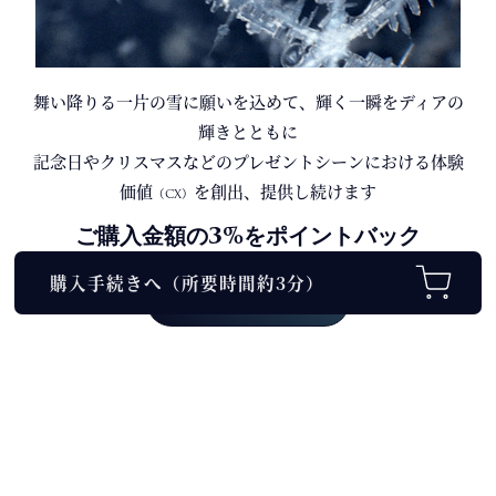
舞い降りる一片の雪に願いを込めて、輝く一瞬をディアの
輝きとともに
記念日
や
クリスマス
などのプレゼントシーンにおける体験
価値
を創出、提供し続けます
（CX）
ご購入金額の3%をポイントバック
会員登録する
Dear…® SOMETHINMG TO REMEMBER (Trademark Registration No.6
597230 / Supported by
UNIVERSAL RIBBON
)
※当ブランドのジュエリー製品は受注生産となるため、ご注文後のキャンセル及び内
容変更は承っておりません